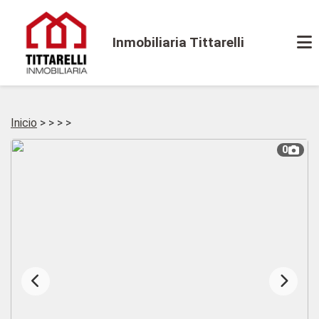
Inmobiliaria Tittarelli
Inicio
>
>
>
>
0