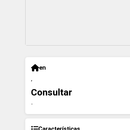
en
,
Consultar
-
Características